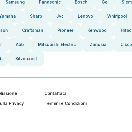
Samsung
Panasonic
Bosch
Ge
Siem
Yamaha
Sharp
Jvc
Lenovo
Whirlpool
pson
Craftsman
Pioneer
Kenwood
Hitac
r
Abb
Mitsubishi Electric
Zanussi
Cisco
d
Silvercrest
Missione
Contattaci
ulla Privacy
Termini e Condizioni