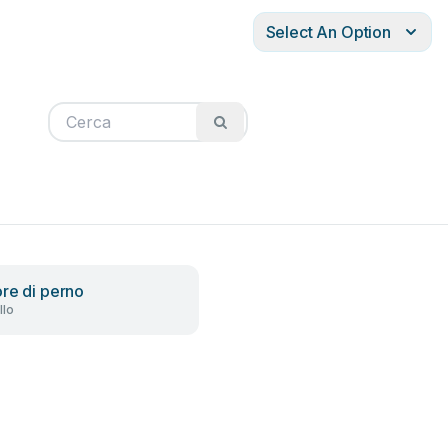
Select An Option
re di perno
llo