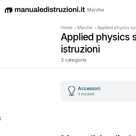
Marche
English
Deutsch
Español
Italiano
Français
•
•
Home
Marche
Applied physics sy
Applied physics 
istruzioni
3 categorie
Accessori
3 modelli
;