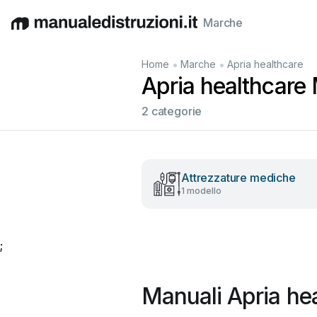
Marche
English
Deutsch
Español
Italiano
Français
•
•
Home
Marche
Apria healthcare
Apria healthcare M
2 categorie
Attrezzature mediche
1 modello
;
Manuali Apria hea