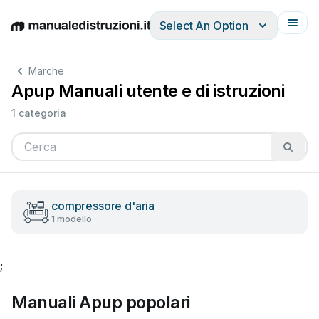
Select An Option
English
Deutsch
Español
Italiano
Français
Marche
Apup Manuali utente e di istruzioni
1 categoria
compressore d'aria
1 modello
;
Manuali Apup popolari