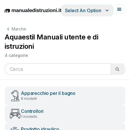
Select An Option
English
Deutsch
Español
Italiano
Français
Marche
Aquaestil Manuali utente e di
istruzioni
4 categorie
Apparecchio per il bagno
8 modelli
Controllori
1 modello
Prodotto idraulico