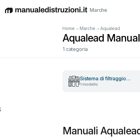
Marche
English
Deutsch
Español
Italiano
Français
•
•
Home
Marche
Aqualead
Aqualead Manuali 
1 categoria
Sistema di filtraggio
1 modello
dell'acqua
;
Manuali Aqualead