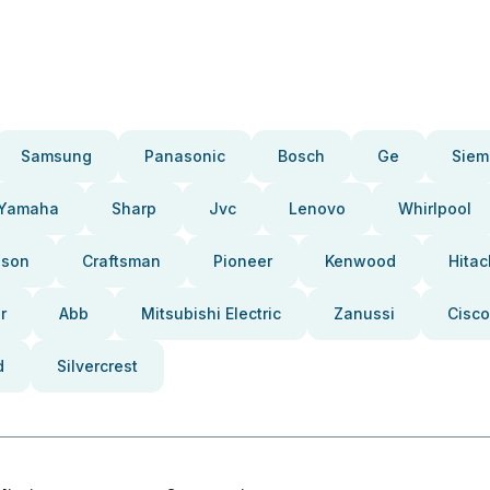
Samsung
Panasonic
Bosch
Ge
Siem
Yamaha
Sharp
Jvc
Lenovo
Whirlpool
pson
Craftsman
Pioneer
Kenwood
Hitac
r
Abb
Mitsubishi Electric
Zanussi
Cisco
d
Silvercrest