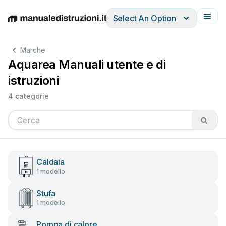
Select An Option
English
Deutsch
Español
Italiano
Français
Marche
Aquarea Manuali utente e di
istruzioni
4 categorie
Caldaia
1 modello
Stufa
1 modello
Pompa di calore