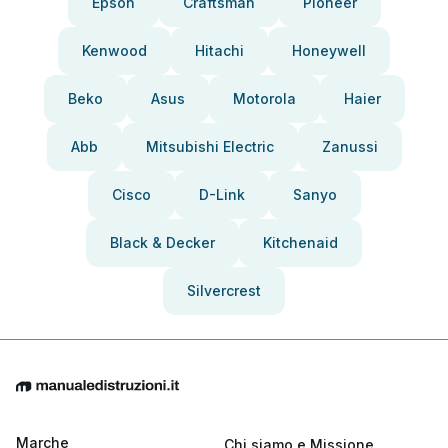
Epson
Craftsman
Pioneer
Kenwood
Hitachi
Honeywell
Beko
Asus
Motorola
Haier
Abb
Mitsubishi Electric
Zanussi
Cisco
D-Link
Sanyo
Black & Decker
Kitchenaid
Silvercrest
Marche
Chi siamo e Missione