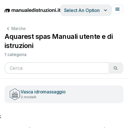
Select An Option
English
Deutsch
Español
Italiano
Français
Marche
Aquarest spas Manuali utente e di
istruzioni
1 categoria
Vasca idromassaggio
2 modelli
;