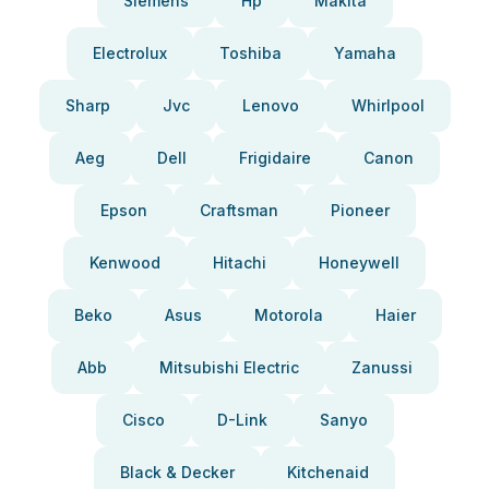
Siemens
Hp
Makita
Electrolux
Toshiba
Yamaha
Sharp
Jvc
Lenovo
Whirlpool
Aeg
Dell
Frigidaire
Canon
Epson
Craftsman
Pioneer
Kenwood
Hitachi
Honeywell
Beko
Asus
Motorola
Haier
Abb
Mitsubishi Electric
Zanussi
Cisco
D-Link
Sanyo
Black & Decker
Kitchenaid