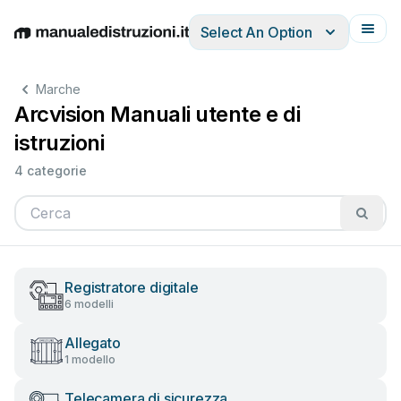
Select An Option
English
Deutsch
Español
Italiano
Français
Marche
Arcvision Manuali utente e di
istruzioni
4 categorie
Registratore digitale
6 modelli
Allegato
1 modello
Telecamera di sicurezza