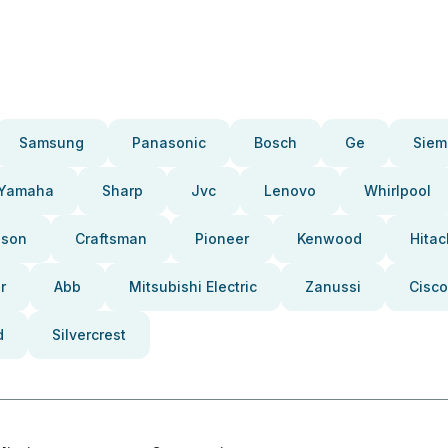
Samsung
Panasonic
Bosch
Ge
Siem
Yamaha
Sharp
Jvc
Lenovo
Whirlpool
pson
Craftsman
Pioneer
Kenwood
Hitac
r
Abb
Mitsubishi Electric
Zanussi
Cisco
d
Silvercrest