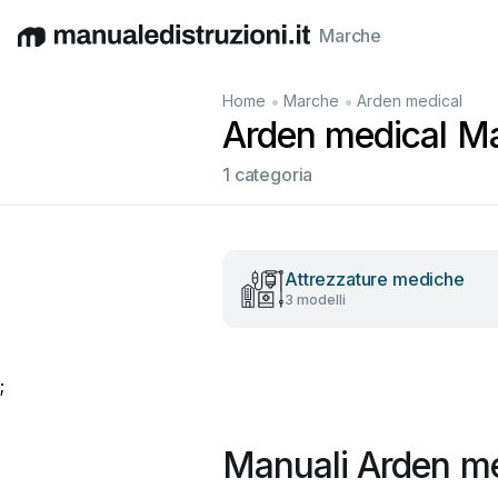
Marche
English
Deutsch
Español
Italiano
Français
•
•
Home
Marche
Arden medical
Arden medical Man
1 categoria
Attrezzature mediche
3 modelli
;
Manuali Arden me