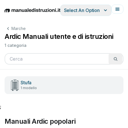
Select An Option
English
Deutsch
Español
Italiano
Français
Marche
Ardic Manuali utente e di istruzioni
1 categoria
Stufa
1 modello
;
Manuali Ardic popolari