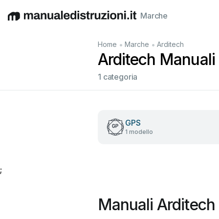
Marche
English
Deutsch
Español
Italiano
Français
•
•
Home
Marche
Arditech
Arditech Manuali u
1 categoria
GPS
1 modello
;
Manuali Arditech 