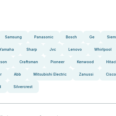
Samsung
Panasonic
Bosch
Ge
Siem
Yamaha
Sharp
Jvc
Lenovo
Whirlpool
pson
Craftsman
Pioneer
Kenwood
Hitac
r
Abb
Mitsubishi Electric
Zanussi
Cisco
d
Silvercrest