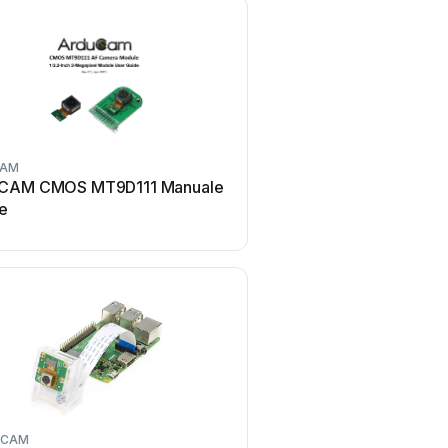
CAM
ArduCAM
CAM CMOS MT9D111 Manuale
ArduCAM ArduCAM-M-
te
Manuale utente
uCAM