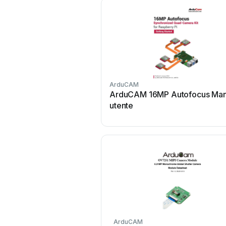
ArduCAM
ArduCAM 16MP Autofocus Man
utente
ArduCAM