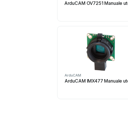
ArduCAM OV7251 Manuale ut
ArduCAM
ArduCAM IMX477 Manuale ut