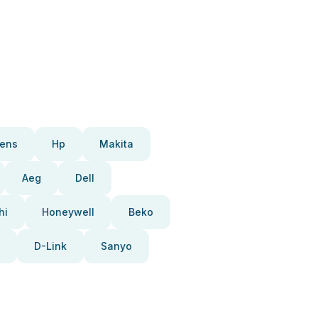
ens
Hp
Makita
Aeg
Dell
hi
Honeywell
Beko
D-Link
Sanyo