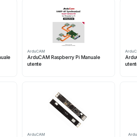
ArduCAM
Ardu
uale
ArduCAM Raspberry Pi Manuale
Ardu
utente
uten
ArduCAM
Ard