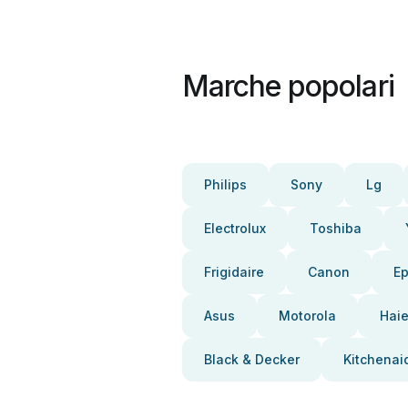
Marche popolari
Philips
Sony
Lg
Electrolux
Toshiba
Frigidaire
Canon
E
Asus
Motorola
Haie
Black & Decker
Kitchenai