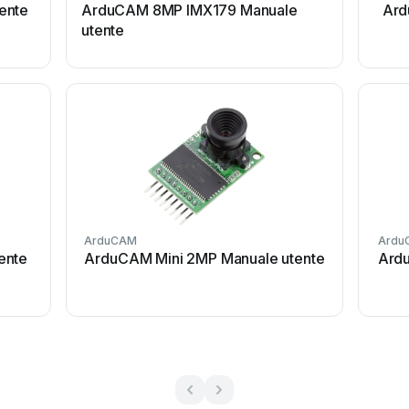
ente
ArduCAM 8MP IMX179 Manuale
Ard
utente
ArduCAM
Ardu
ente
ArduCAM Mini 2MP Manuale utente
Ard