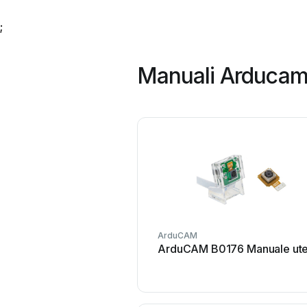
;
Manuali Arducam
ArduCAM
ArduCAM B0176 Manuale ute