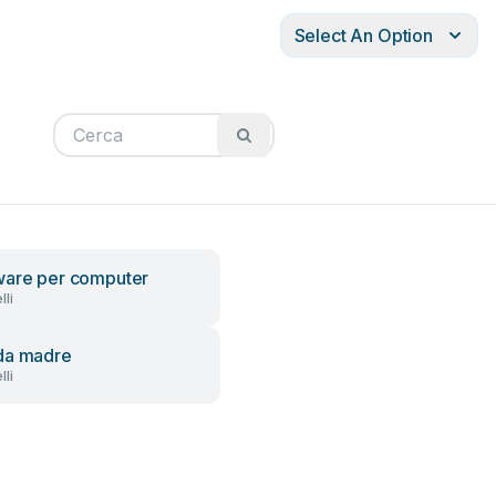
Select An Option
are per computer
li
da madre
li