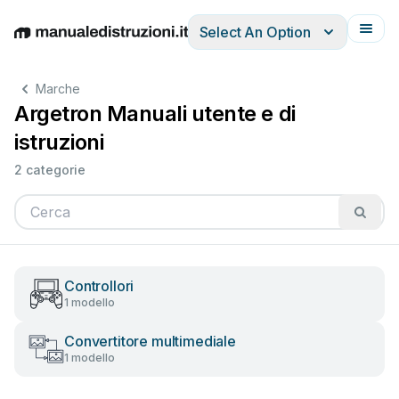
Select An Option
English
Deutsch
Español
Italiano
Français
Marche
Argetron Manuali utente e di
istruzioni
2 categorie
Controllori
1 modello
Convertitore multimediale
1 modello