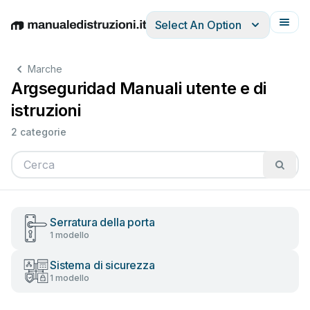
Select An Option
English
Deutsch
Español
Italiano
Français
Marche
Argseguridad Manuali utente e di
istruzioni
2 categorie
Serratura della porta
1 modello
Sistema di sicurezza
1 modello