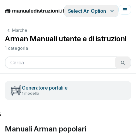
Select An Option
English
Deutsch
Español
Italiano
Français
Marche
Arman Manuali utente e di istruzioni
1 categoria
Generatore portatile
1 modello
;
Manuali Arman popolari