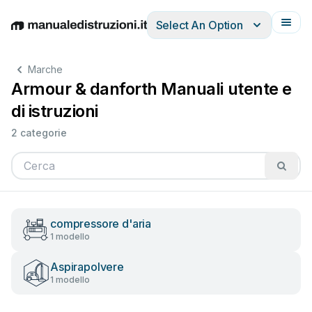
Select An Option
English
Deutsch
Español
Italiano
Français
Marche
Armour & danforth Manuali utente e
di istruzioni
2 categorie
compressore d'aria
1 modello
Aspirapolvere
1 modello