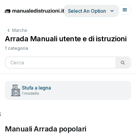
Select An Option
English
Deutsch
Español
Italiano
Français
Marche
Arrada Manuali utente e di istruzioni
1 categoria
Stufa a legna
1 modello
;
Manuali Arrada popolari