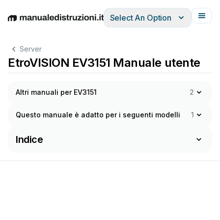
Select An Option
English
Deutsch
Español
Italiano
Français
Server
EtroVISION EV3151 Manuale utente
Altri manuali per EV3151
2
Questo manuale è adatto per i seguenti modelli
1
Indice