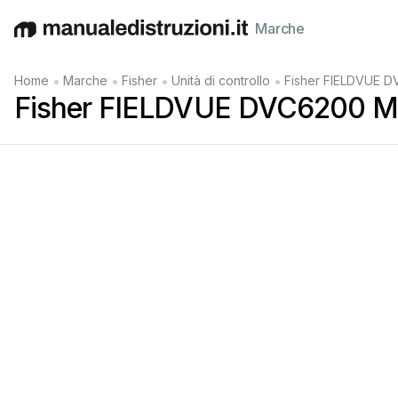
Marche
English
Deutsch
Español
Italiano
Français
•
•
•
•
Home
Marche
Fisher
Unità di controllo
Fisher FIELDVUE D
Fisher FIELDVUE DVC6200 Ma