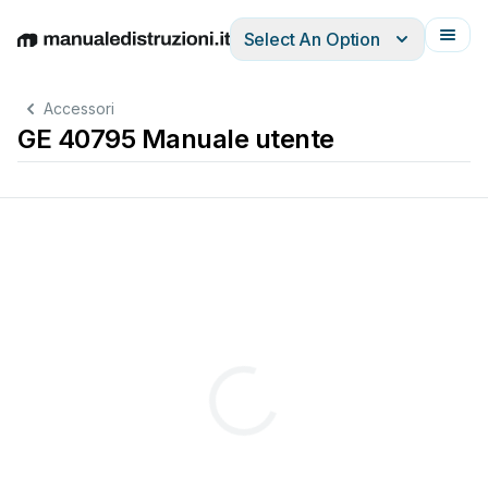
Select An Option
English
Deutsch
Español
Italiano
Français
Accessori
GE 40795 Manuale utente
de
inteligente