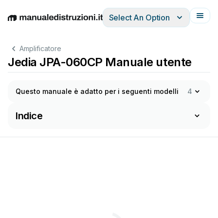
Select An Option
English
Deutsch
Español
Italiano
Français
Amplificatore
Jedia JPA-060CP Manuale utente
Questo manuale è adatto per i seguenti modelli
4
Indice