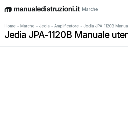
Marche
English
Deutsch
Español
Italiano
Français
•
•
•
•
Home
Marche
Jedia
Amplificatore
Jedia JPA-1120B Manua
Jedia JPA-1120B Manuale ute