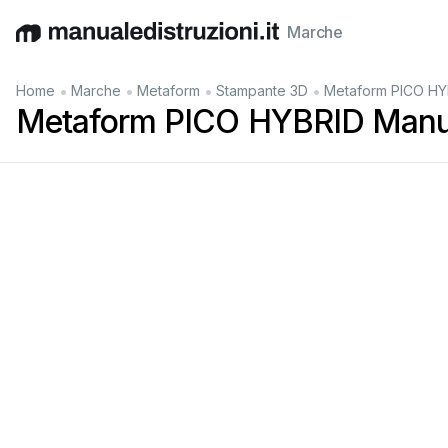
Marche
English
Deutsch
Español
Italiano
Français
•
•
•
•
Home
Marche
Metaform
Stampante 3D
Metaform PICO HY
Metaform PICO HYBRID Manua