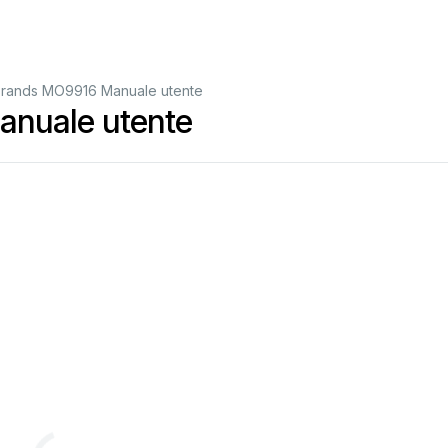
rands MO9916 Manuale utente
nuale utente
2402
2480
MHz