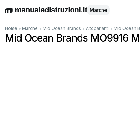
Marche
English
Deutsch
Español
Italiano
Français
•
•
•
•
Home
Marche
Mid Ocean Brands
Altoparlanti
Mid Ocean B
Mid Ocean Brands MO9916 Ma