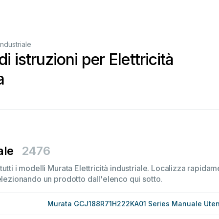
 industriale
i istruzioni per Elettricità
a
ale
2476
tti i modelli Murata Elettricità industriale. Localizza rapidame
elezionando un prodotto dall'elenco qui sotto.
Murata GCJ188R71H222KA01 Series Manuale Uten