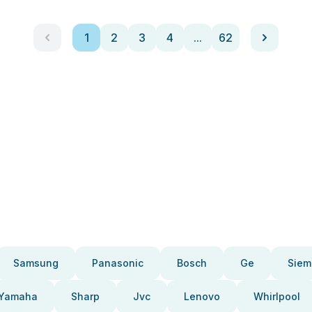
1
2
3
4
...
62
Samsung
Panasonic
Bosch
Ge
Siem
Yamaha
Sharp
Jvc
Lenovo
Whirlpool