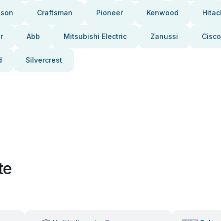
pson
Craftsman
Pioneer
Kenwood
Hitac
r
Abb
Mitsubishi Electric
Zanussi
Cisco
d
Silvercrest
te