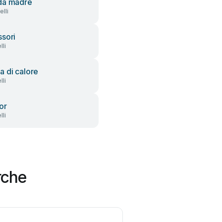
da madre
lli
sori
li
 di calore
li
or
li
rche