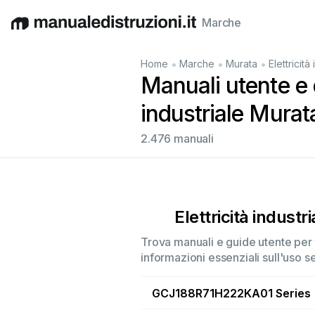
Marche
English
Deutsch
Español
Italiano
Français
•
•
•
Home
Marche
Murata
Elettricità
Manuali utente e d
industriale Murat
2.476 manuali
Elettricità industri
Trova manuali e guide utente per tu
informazioni essenziali sull'uso s
GCJ188R71H222KA01 Series