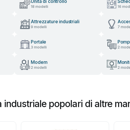
Unità di controllo
Sche
18 modelli
16 mode
Attrezzature industriali
Acces
9 modelli
7 model
Portale
Pompa
3 modelli
2 model
Modem
Monit
2 modelli
2 model
à industriale popolari di altre ma