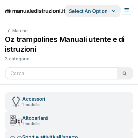
Select An Option
English
Deutsch
Español
Italiano
Français
Marche
Oz trampolines Manuali utente e di
istruzioni
3 categorie
Accessori
1 modello
Altoparlanti
1 modello
Sport e attività all'aperto