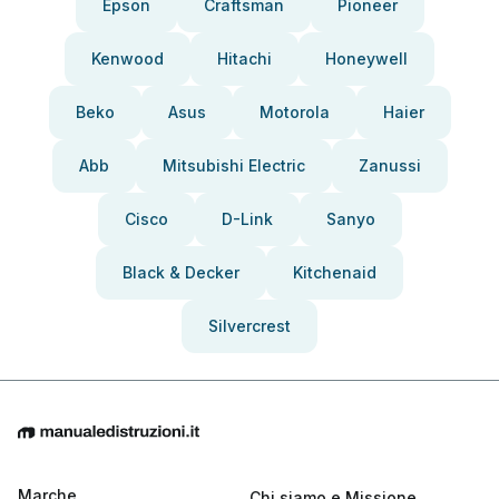
Epson
Craftsman
Pioneer
Kenwood
Hitachi
Honeywell
Beko
Asus
Motorola
Haier
Abb
Mitsubishi Electric
Zanussi
Cisco
D-Link
Sanyo
Black & Decker
Kitchenaid
Silvercrest
Marche
Chi siamo e Missione