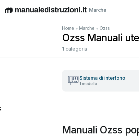
Marche
English
Deutsch
Español
Italiano
Français
•
•
Home
Marche
Ozss
Ozss Manuali uten
1 categoria
Sistema di interfono
1 modello
;
Manuali Ozss pop