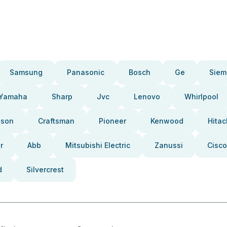
Samsung
Panasonic
Bosch
Ge
Siem
Yamaha
Sharp
Jvc
Lenovo
Whirlpool
pson
Craftsman
Pioneer
Kenwood
Hitac
r
Abb
Mitsubishi Electric
Zanussi
Cisco
d
Silvercrest