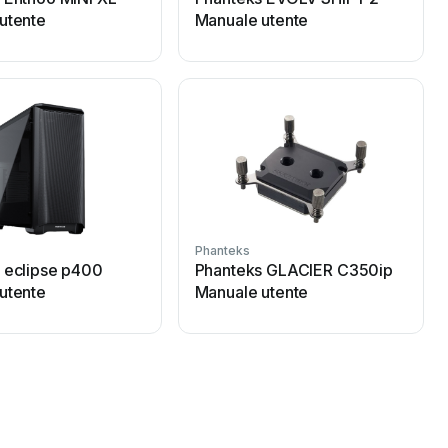
utente
Manuale utente
Phanteks
P
 eclipse p400
Phanteks GLACIER C350ip
utente
Manuale utente