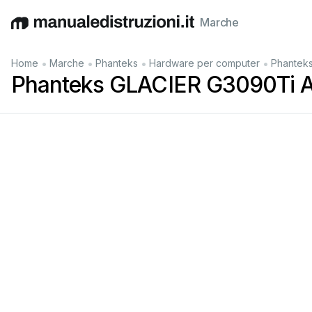
Marche
English
Deutsch
Español
Italiano
Français
•
•
•
•
Home
Marche
Phanteks
Hardware per computer
Phantek
Phanteks GLACIER G3090Ti 
IE
B3090TIASB
R0
1