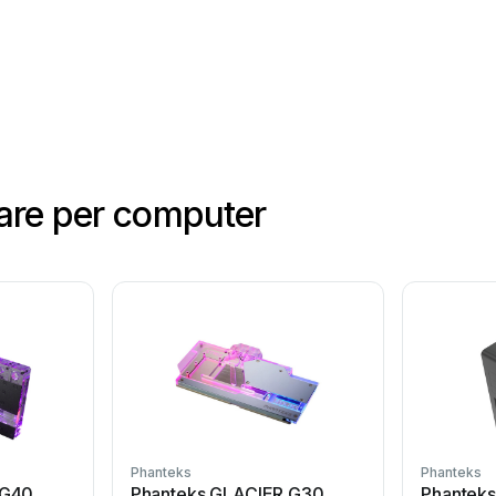
are per computer
Phanteks
Phanteks
 G40
Phanteks GLACIER G30
Phanteks