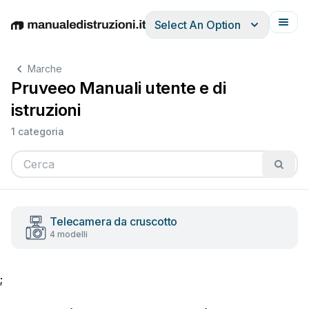
Select An Option
English
Deutsch
Español
Italiano
Français
Marche
Pruveeo Manuali utente e di
istruzioni
1 categoria
Telecamera da cruscotto
4 modelli
;