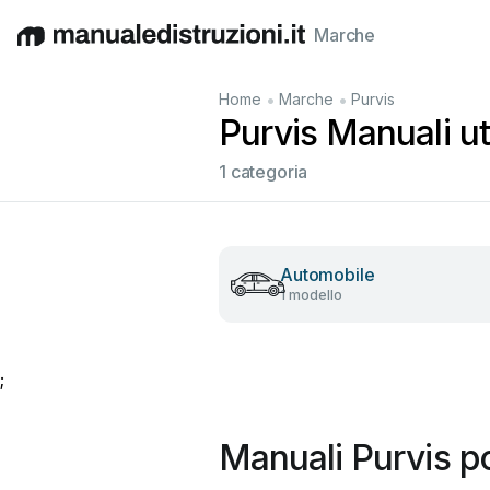
Marche
English
Deutsch
Español
Italiano
Français
•
•
Home
Marche
Purvis
Purvis Manuali ute
1 categoria
Automobile
1 modello
;
Manuali Purvis p