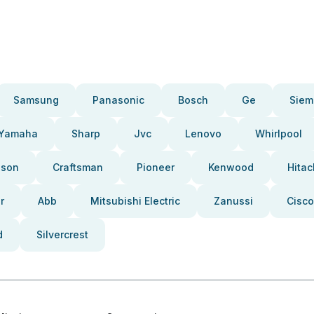
Samsung
Panasonic
Bosch
Ge
Siem
Yamaha
Sharp
Jvc
Lenovo
Whirlpool
pson
Craftsman
Pioneer
Kenwood
Hitac
r
Abb
Mitsubishi Electric
Zanussi
Cisco
d
Silvercrest