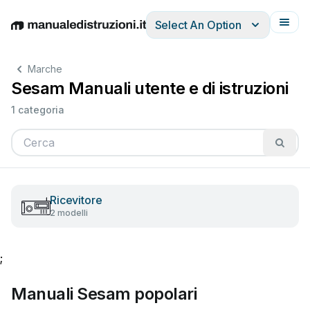
Select An Option
English
Deutsch
Español
Italiano
Français
Marche
Sesam Manuali utente e di istruzioni
1 categoria
Ricevitore
2 modelli
;
Manuali Sesam popolari