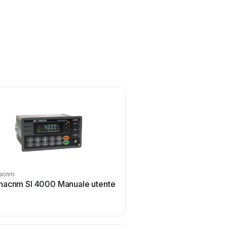
acnm
Sewhacnm
acnm SI 4000 Manuale utente
Sewhacnm SE7300 SD M
utente