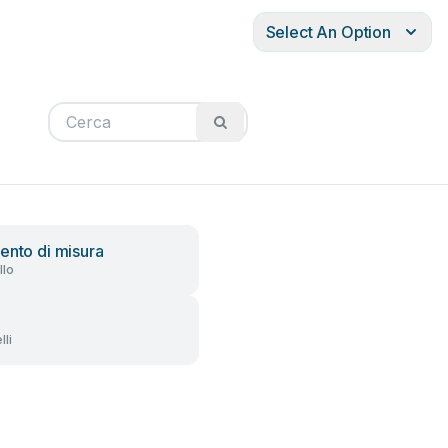
Select An Option
ento di misura
llo
li