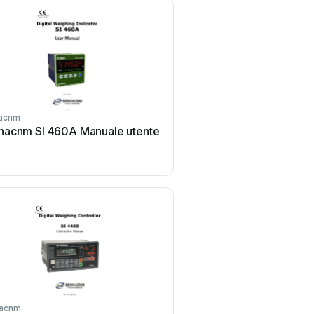
acnm
Sewhacnm
acnm SI 460A Manuale utente
Sewhacnm AL-101 Manu
acnm
Sewhacnm