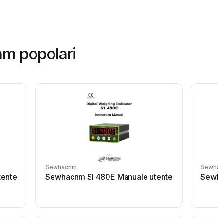
m popolari
Sewhacnm
Sewh
tente
Sewhacnm SI 480E Manuale utente
Sewh