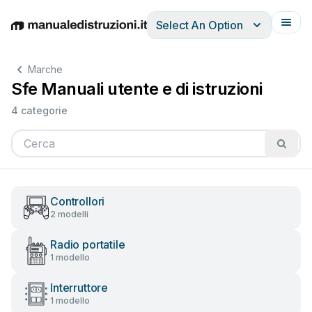
Select An Option
English
Deutsch
Español
Italiano
Français
Marche
Sfe Manuali utente e di istruzioni
4 categorie
Controllori
2 modelli
Radio portatile
1 modello
Interruttore
1 modello