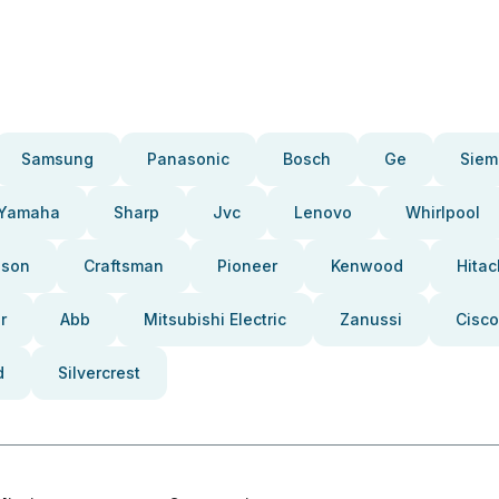
Samsung
Panasonic
Bosch
Ge
Siem
Yamaha
Sharp
Jvc
Lenovo
Whirlpool
pson
Craftsman
Pioneer
Kenwood
Hitac
r
Abb
Mitsubishi Electric
Zanussi
Cisco
d
Silvercrest