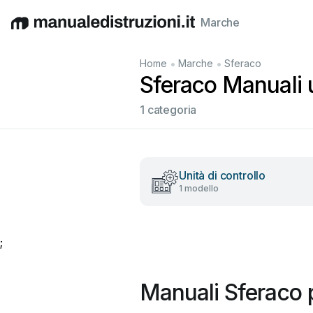
Marche
English
Deutsch
Español
Italiano
Français
•
•
Home
Marche
Sferaco
Sferaco Manuali u
1 categoria
Unità di controllo
1 modello
;
Manuali Sferaco 