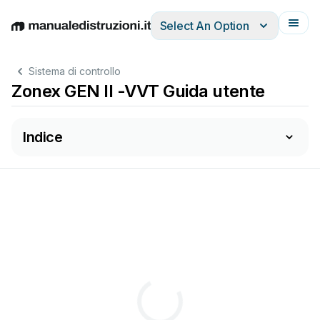
Select An Option
English
Deutsch
Español
Italiano
Français
Sistema di controllo
Zonex GEN II -VVT Guida utente
Indice
DUL
A
TIN
G
S
Y
S
T
E
M
SIM
P
Z
O
N
I
N
G
-