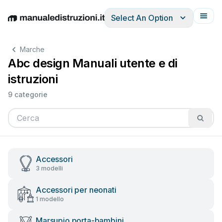
Select An Option
English
Deutsch
Español
Italiano
Français
Marche
Abc design Manuali utente e di
istruzioni
9 categorie
Accessori
3 modelli
Accessori per neonati
1 modello
Marsupio porta-bambini