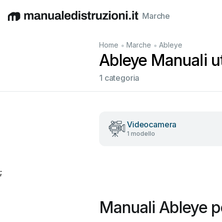
Marche
English
Deutsch
Español
Italiano
Français
•
•
Home
Marche
Ableye
Ableye Manuali ut
1 categoria
Videocamera
1 modello
;
Manuali Ableye p