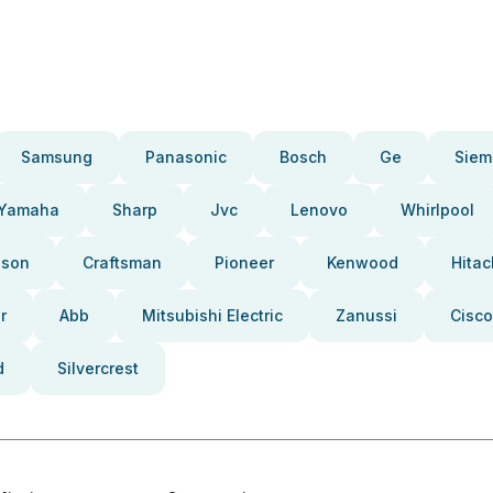
Samsung
Panasonic
Bosch
Ge
Siem
Yamaha
Sharp
Jvc
Lenovo
Whirlpool
pson
Craftsman
Pioneer
Kenwood
Hitac
r
Abb
Mitsubishi Electric
Zanussi
Cisco
d
Silvercrest