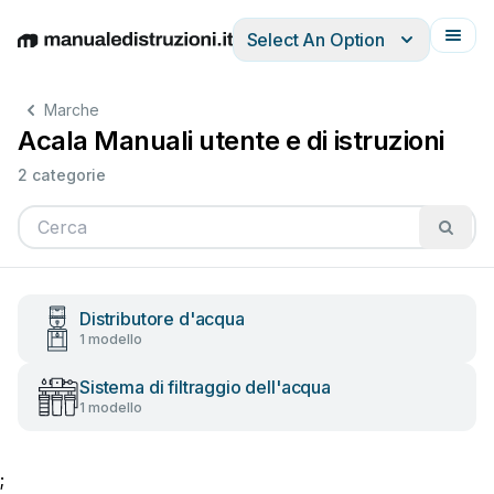
Select An Option
English
Deutsch
Español
Italiano
Français
Marche
Acala Manuali utente e di istruzioni
2 categorie
Distributore d'acqua
1 modello
Sistema di filtraggio dell'acqua
1 modello
;