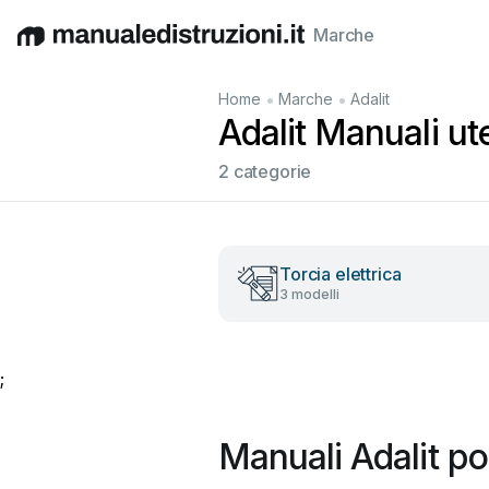
Marche
English
Deutsch
Español
Italiano
Français
•
•
Home
Marche
Adalit
Adalit Manuali ute
2 categorie
Torcia elettrica
3 modelli
;
Manuali Adalit po