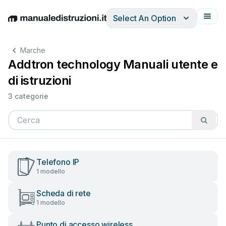
Select An Option
English
Deutsch
Español
Italiano
Français
Marche
Addtron technology Manuali utente e
di istruzioni
3 categorie
Telefono IP
1 modello
Scheda di rete
1 modello
Punto di accesso wireless