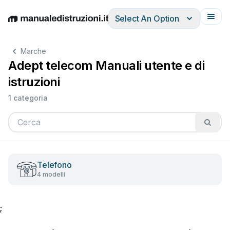
Select An Option
English
Deutsch
Español
Italiano
Français
Marche
Adept telecom Manuali utente e di
istruzioni
1 categoria
Telefono
4 modelli
;