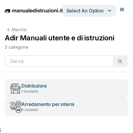
Select An Option
English
Deutsch
Español
Italiano
Français
Marche
Adir Manuali utente e di istruzioni
2 categorie
Distributore
1 modello
Arredamento per interni
5 modelli
;