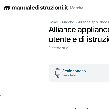
Marche
English
Deutsch
Español
Italiano
Français
•
•
Home
Marche
Alliance appliances
Alliance applianc
utente e di istruzi
1 categoria
Scaldabagno
1 modello
;