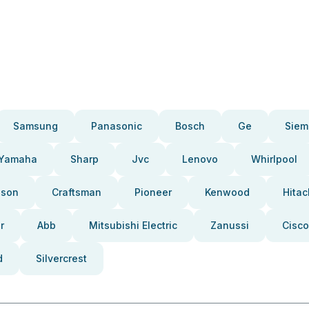
Samsung
Panasonic
Bosch
Ge
Siem
Yamaha
Sharp
Jvc
Lenovo
Whirlpool
pson
Craftsman
Pioneer
Kenwood
Hitac
r
Abb
Mitsubishi Electric
Zanussi
Cisco
d
Silvercrest