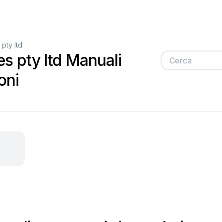
 pty ltd
es pty ltd Manuali
oni