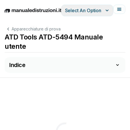
Select An Option
English
Deutsch
Español
Italiano
Français
Apparecchiature di prova
ATD Tools ATD-5494 Manuale
utente
Indice
AT
D
-
5494