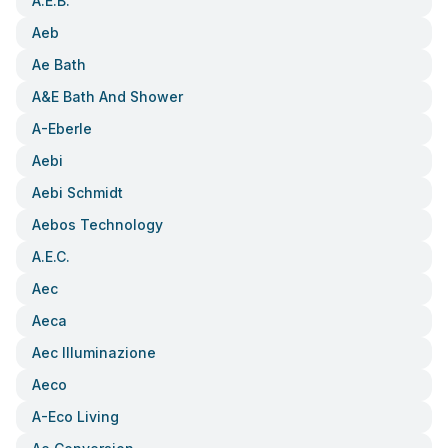
A.e.b.
Aeb
Ae Bath
A&e Bath And Shower
A-Eberle
Aebi
Aebi Schmidt
Aebos Technology
A.e.c.
Aec
Aeca
Aec Illuminazione
Aeco
A-Eco Living