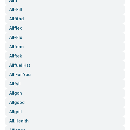
Allfi
All-Fill
Allfithd
Allflex
All-Flo
Allform
Allftek
Allfuel Hst
All Fur You
Allfyll
Allgon
Allgood
Allgrill
All.health