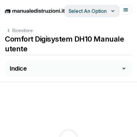
Select An Option
English
Deutsch
Español
Italiano
Français
Ricevitore
Comfort Digisystem DH10 Manuale
utente
Indice