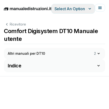
Select An Option
English
Deutsch
Español
Italiano
Français
Ricevitore
Comfort Digisystem DT10 Manuale
utente
Altri manuali per DT10
2
Indice