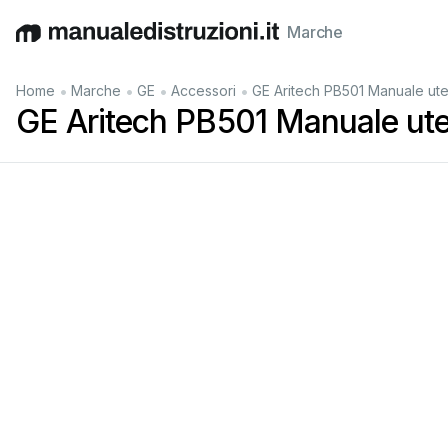
Marche
English
Deutsch
Español
Italiano
Français
•
•
•
•
Home
Marche
GE
Accessori
GE Aritech PB501 Manuale ut
GE Aritech PB501 Manuale ut